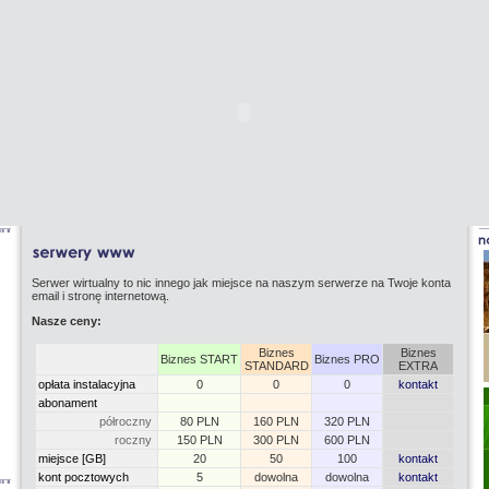
Serwer wirtualny to nic innego jak miejsce na naszym serwerze na Twoje konta
email i stronę internetową.
Nasze ceny:
Biznes
Biznes
Biznes START
Biznes PRO
STANDARD
EXTRA
opłata instalacyjna
0
0
0
kontakt
abonament
półroczny
80 PLN
160 PLN
320 PLN
roczny
150 PLN
300 PLN
600 PLN
miejsce [GB]
20
50
100
kontakt
kont pocztowych
5
dowolna
dowolna
kontakt