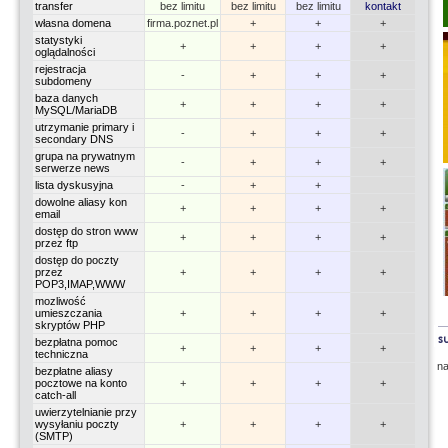
transfer
bez limitu
bez limitu
bez limitu
kontakt
własna domena
firma.poznet.pl
+
+
+
statystyki
+
+
+
+
oglądalności
rejestracja
-
+
+
+
subdomeny
baza danych
+
+
+
+
MySQL/MariaDB
utrzymanie primary i
-
+
+
+
secondary DNS
grupa na prywatnym
-
+
+
+
serwerze news
lista dyskusyjna
-
+
+
dowolne aliasy kon
+
+
+
+
email
dostęp do stron www
+
+
+
+
przez ftp
dostęp do poczty
przez
+
+
+
+
POP3,IMAP,WWW
mozliwość
umieszczania
+
+
+
+
skryptów PHP
bezpłatna pomoc
+
+
+
+
techniczna
n
bezpłatne aliasy
pocztowe na konto
+
+
+
+
catch-all
uwierzytelnianie przy
wysyłaniu poczty
+
+
+
+
(SMTP)