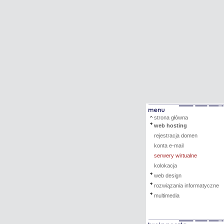
strona główna
web hosting
rejestracja domen
konta e-mail
serwery wirtualne
kolokacja
web design
rozwiązania informatyczne
multimedia