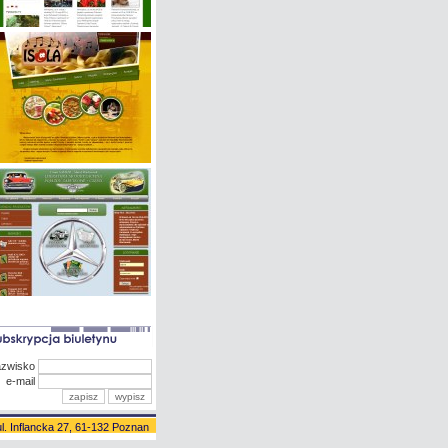
azwisko
e-mail
l. Inflancka 27, 61-132 Poznan