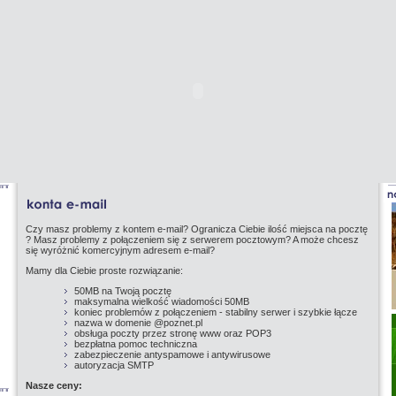
Czy masz problemy z kontem e-mail? Ogranicza Ciebie ilość miejsca na pocztę
? Masz problemy z połączeniem się z serwerem pocztowym? A może chcesz
się wyróżnić komercyjnym adresem e-mail?
Mamy dla Ciebie proste rozwiązanie:
50MB na Twoją pocztę
maksymalna wielkość wiadomości 50MB
koniec problemów z połączeniem - stabilny serwer i szybkie łącze
nazwa w domenie @poznet.pl
obsługa poczty przez stronę www oraz POP3
bezpłatna pomoc techniczna
zabezpieczenie antyspamowe i antywirusowe
autoryzacja SMTP
Nasze ceny: