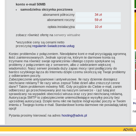
konto e-mail 50MB
samodzielna skrzynka pocztowa
abonament półroczny
34 zł
abonament roczny
59 zł
opłata instalacyjna
10 zł
zobacz również ofertę na
serwery wirtualne
*wszystkie ceny są cenami netto
przeczytaj
regulamin świadczenia usług
Koniec problemów z połączeniem. Nieodpłatne kont e-mail przyciągają ogromną
ilość zainteresowanych. Jednak sprzęt na, którym te darmowe konta są
trzymane ma również swoje ograniczenia i dlatego często spotykane są
problemy z połączeniem się z serwerem, albo z odebraniem większej
wiadomości. Nasz serwer posiada duży zapas mocy i jest podłączony do
bardzo szybkiego łącza do Internetu dzięki czemu skończą się Twoje problemy
z odbieraniem poczty.
Zabezpieczenie antyspamowe i antywirusowe. Ile razy dziennie dostajesz
niechciane reklamy? Ile razy wirus zepsuł Tobie dzień albo zniszczył cenne
dane? Takim problemom mówimy NIE. Gdy przyjdzie do Ciebie e-mail, zanim
odbierzesz go przechowywany jest na naszym serwerze - i już tutaj jest
sprawdzany na wypadek obecności wirusa oraz czy jest niechcianą reklamą.
Autoryzacja SMTP to zabezpieczenie uniemożliwiające wysyłkę poczty bez
uprzedniej autoryzacji. Dzięki temu nikt nie będzie mógł wysłać poczty w Twoim
imieniu z Twojego konta e-mail. Standardowe konta darmowe nie posiadają takiej
opcji!
n
Pytania prosimy kierować na adres
hosting@advis.pl
office@advis.pl
mary@advis.pl
joe@advis.pl
ADVIS, u