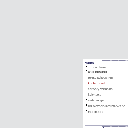
strona główna
web hosting
rejestracja domen
konta e-mail
serwery wirtualne
kolokacja
web design
rozwiązania informatyczne
multimedia